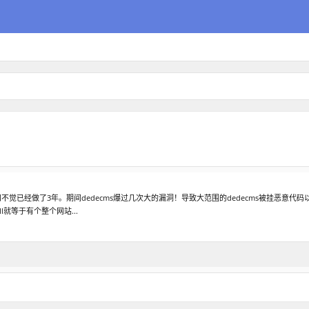
！不知不觉已经做了3年。期间dedecms爆过几次大的漏洞！导致大范围的dedecms被挂恶
l就等于有个整个网站...