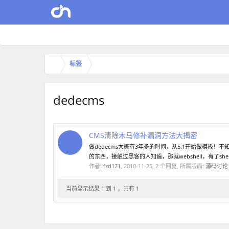
标签
dedecms
CMS清除木马修补漏洞方法大揭密
做dedecms大概有3年多的时间，从5.1开始做模板
的东西，接触过黑客的人知道，那就webshell，有了shel
作者:
fzd121
,
2010-11-25
, 2 个回复, 所属版面:
源码讨论
当前显示结果 1 到 1 ，共有 1