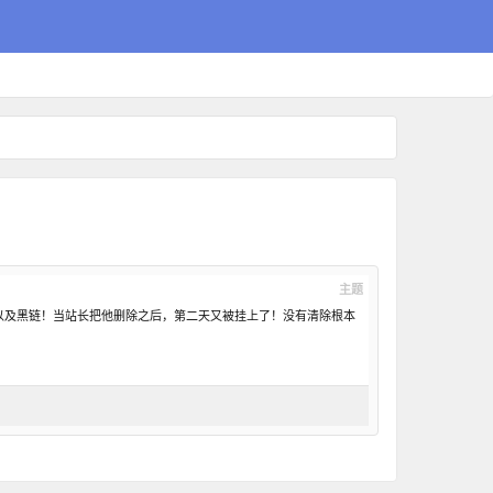
主题
意代码以及黑链！当站长把他删除之后，第二天又被挂上了！没有清除根本