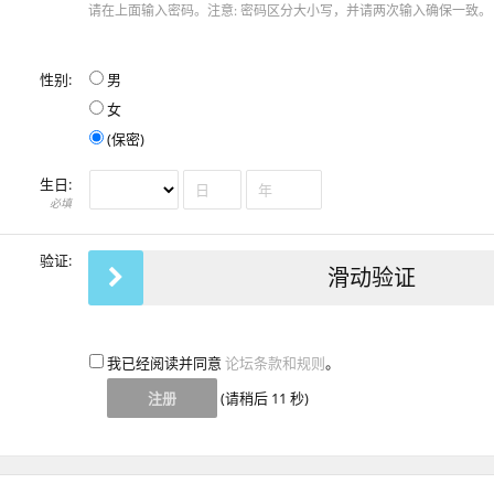
请在上面输入密码。注意: 密码区分大小写，并请两次输入确保一致。
性别:
男
女
(保密)
生日:
必填
验证:
滑动验证
我已经阅读并同意
论坛条款和规则
。
(请稍后
11
秒)