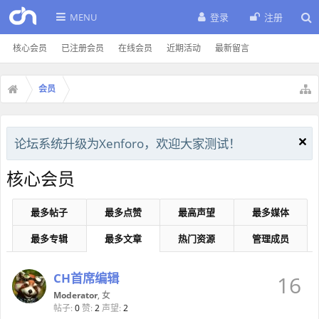
MENU
登录
注册
核心会员
已注册会员
在线会员
近期活动
最新留言
会员
论坛系统升级为Xenforo，欢迎大家测试！
核心会员
最多帖子
最多点赞
最高声望
最多媒体
最多专辑
最多文章
热门资源
管理成员
CH首席编辑
16
Moderator
, 女
帖子:
0
赞:
2
声望:
2