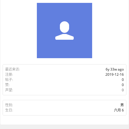
最近来访:
6y 33w ago
注册:
2019-12-16
帖子:
0
赞:
0
声望:
0
性别:
男
生日:
六月 6