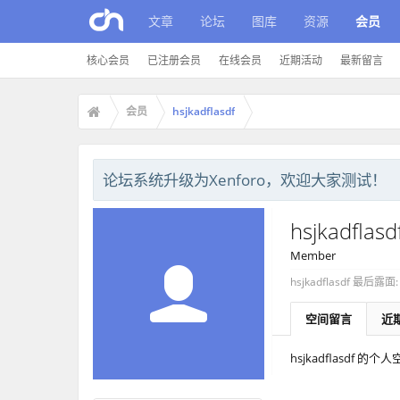
文章
论坛
图库
资源
会员
核心会员
已注册会员
在线会员
近期活动
最新留言
会员
hsjkadflasdf
论坛系统升级为Xenforo，欢迎大家测试！
hsjkadflasd
Member
hsjkadflasdf 最后露面:
空间留言
近
hsjkadflasdf 