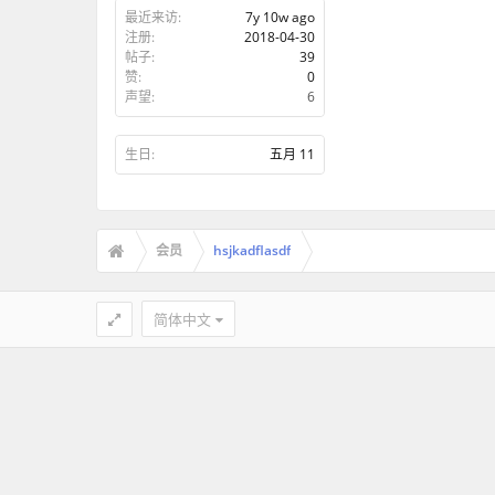
最近来访:
7y 10w ago
注册:
2018-04-30
帖子:
39
赞:
0
声望:
6
生日:
五月 11
会员
hsjkadflasdf
简体中文