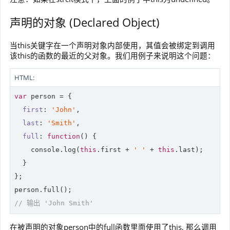
声明的对象 (Declared Object)
当this关键字在一个声明对象内部使用，其值会被绑定到调用
该this的函数的最近的父对象。我们用例子来说明这个问题：
HTML:
var
 person = {

first
: 
'John'
,

last
: 
'Smith'
,

full
: 
function
(
) 
{

console
.log(
this
.first + 
' '
 + 
this
.last);

  }

};

// 输出 'John Smith'
在被声明的对象person中的full函数里面使用了this, 那么调用