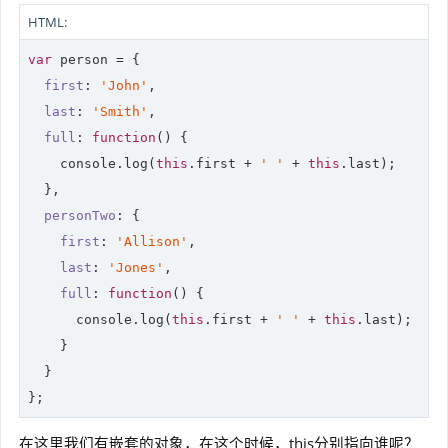
HTML:
var
 person = {

first
: 
'John'
,

last
: 
'Smith'
,

full
: 
function
(
) 
{

console
.log(
this
.first + 
' '
 + 
this
.last);

  },

personTwo
: {

first
: 
'Allison'
,

last
: 
'Jones'
,

full
: 
function
(
) 
{

console
.log(
this
.first + 
' '
 + 
this
.last);

    }

  }

在这里我们有嵌套的对象，在这个时候，this分别指向谁呢？