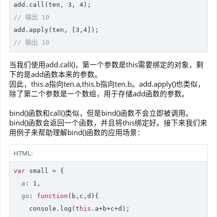
add.call(ten, 
3
, 
4
// 输出 10
add.apply(ten, [
3
,
4
// 输出 10
当我们使用add.call()，第一个参数是this需要绑定的对象，剩
下的是add函数本来的参数。
因此，this.a指向ten.a,this.b指向ten.b。add.apply()也类似，
除了第二个参数是一个数组，用于存储add函数的参数。
bind()函数和call()类似，但是bind()函数不会立即被调用。
bind()函数会返回一个函数，并且将this绑定好。接下来我们来
用例子来帮助理解bind()函数的应用场景：
HTML:
var
 small = {

a
: 
1
,

go
: 
function
(
b,c,d
)
{

console
.log(
this
.a+b+c+d);
