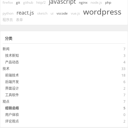
javascript
firefox
git
github
http/2
nginx
node.js
php
wordpress
react.js
python
sketch
ui
vscode
vue.js
程序员
表单
分类
新闻
7
技术新知
3
产品动态
4
技术
33
前端技术
18
后端开发
6
界面设计
2
工具软件
7
观点
7
经验总结
5
用户体验
0
评论观点
2