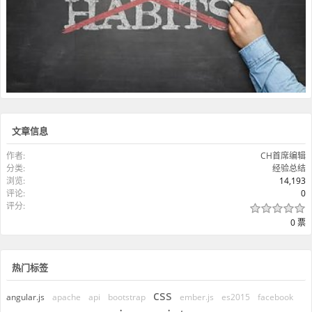
文章信息
作者:
CH首席编辑
分类:
经验总结
浏览:
14,193
评论:
0
评分:
0 票
热门标签
css
angular.js
apache
api
bootstrap
ember.js
es2015
facebook