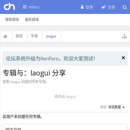
MENU
登录
注册
搜索媒体
最新媒体
图库
专辑
laogui
论坛系统升级为Xenforo，欢迎大家测试！
专辑与：laogui 分享
查看 laogui 创建的所有专辑。
媒体由 laogui
排序:
浏览数量
此用户未创建任何专辑。
媒体导航