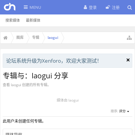
MENU
登录
注册
搜索媒体
最新媒体
图库
专辑
laogui
论坛系统升级为Xenforo，欢迎大家测试！
专辑与：laogui 分享
查看 laogui 创建的所有专辑。
媒体由 laogui
排序:
评分
此用户未创建任何专辑。
媒体导航