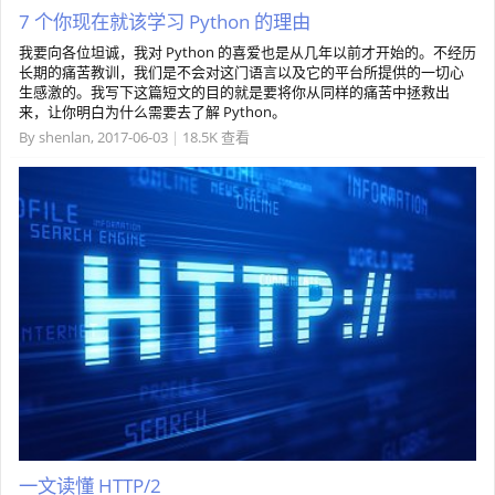
7 个你现在就该学习 Python 的理由
我要向各位坦诚，我对 Python 的喜爱也是从几年以前才开始的。不经历
长期的痛苦教训，我们是不会对这门语言以及它的平台所提供的一切心
生感激的。我写下这篇短文的目的就是要将你从同样的痛苦中拯救出
来，让你明白为什么需要去了解 Python。
By
shenlan
,
2017-06-03
|
18.5K 查看
一文读懂 HTTP/2