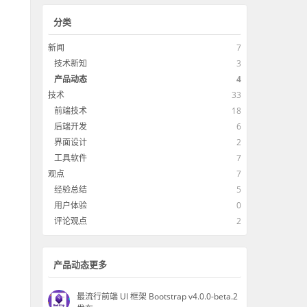
分类
新闻
7
技术新知
3
产品动态
4
技术
33
前端技术
18
后端开发
6
界面设计
2
工具软件
7
观点
7
经验总结
5
用户体验
0
评论观点
2
产品动态更多
最流行前端 UI 框架 Bootstrap v4.0.0-beta.2