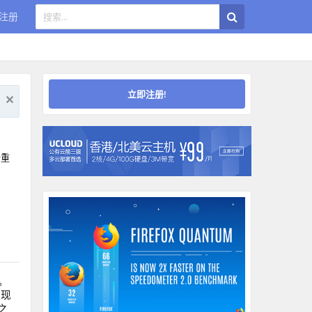
注册
立即注册!
全重
志。
的现
之